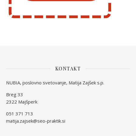
KONTAKT
NUBIA, poslovno svetovanje, Matija Zajšek s.p.
Breg 33
2322 Majšperk
051 371 713
matija.zajsek@seo-praktik.si