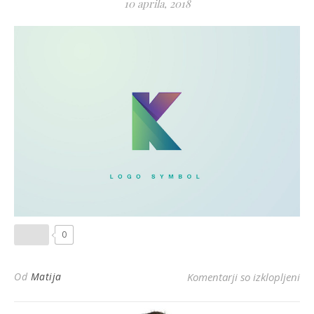
10 aprila, 2018
0
za
Od
Matija
Komentarji so izklopljeni