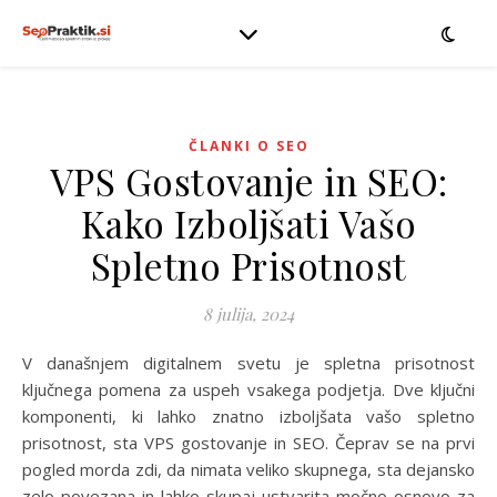
ČLANKI O SEO
VPS Gostovanje in SEO:
Kako Izboljšati Vašo
Spletno Prisotnost
8 julija, 2024
V današnjem digitalnem svetu je spletna prisotnost
ključnega pomena za uspeh vsakega podjetja. Dve ključni
komponenti, ki lahko znatno izboljšata vašo spletno
prisotnost, sta VPS gostovanje in SEO. Čeprav se na prvi
pogled morda zdi, da nimata veliko skupnega, sta dejansko
zelo povezana in lahko skupaj ustvarita močno osnovo za