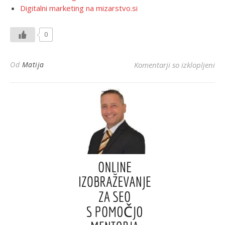
Digitalni marketing na mizarstvo.si
0
za 
Od
Matija
Komentarji so izklopljeni