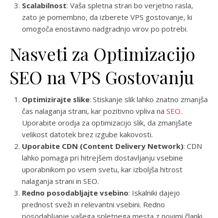
Scalabilnost
: Vaša spletna stran bo verjetno rasla,
zato je pomembno, da izberete VPS gostovanje, ki
omogoča enostavno nadgradnjo virov po potrebi.
Nasveti za Optimizacijo
SEO na VPS Gostovanju
Optimizirajte slike
: Stiskanje slik lahko znatno zmanjša
čas nalaganja strani, kar pozitivno vpliva na
SEO
.
Uporabite orodja za optimizacijo slik, da zmanjšate
velikost datotek brez izgube kakovosti.
Uporabite CDN (Content Delivery Network)
: CDN
lahko pomaga pri hitrejšem dostavljanju vsebine
uporabnikom po vsem svetu, kar izboljša hitrost
nalaganja strani in SEO.
Redno posodabljajte vsebino
: Iskalniki dajejo
prednost sveži in relevantni vsebini. Redno
posodabljanje vašega spletnega mesta z novimi članki,