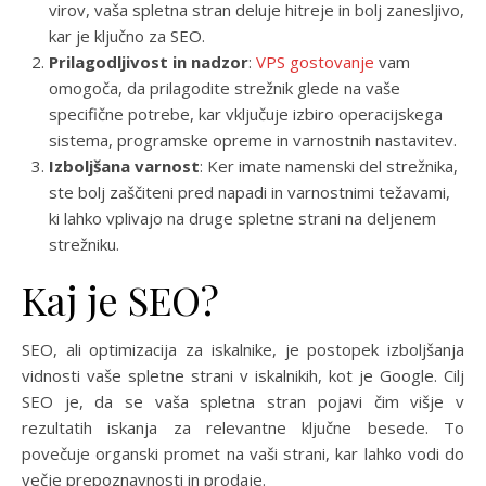
virov, vaša spletna stran deluje hitreje in bolj zanesljivo,
kar je ključno za SEO.
Prilagodljivost in nadzor
:
VPS gostovanje
vam
omogoča, da prilagodite strežnik glede na vaše
specifične potrebe, kar vključuje izbiro operacijskega
sistema, programske opreme in varnostnih nastavitev.
Izboljšana varnost
: Ker imate namenski del strežnika,
ste bolj zaščiteni pred napadi in varnostnimi težavami,
ki lahko vplivajo na druge spletne strani na deljenem
strežniku.
Kaj je SEO?
SEO, ali optimizacija za iskalnike, je postopek izboljšanja
vidnosti vaše spletne strani v iskalnikih, kot je Google. Cilj
SEO je, da se vaša spletna stran pojavi čim višje v
rezultatih iskanja za relevantne ključne besede. To
povečuje organski promet na vaši strani, kar lahko vodi do
večje prepoznavnosti in prodaje.