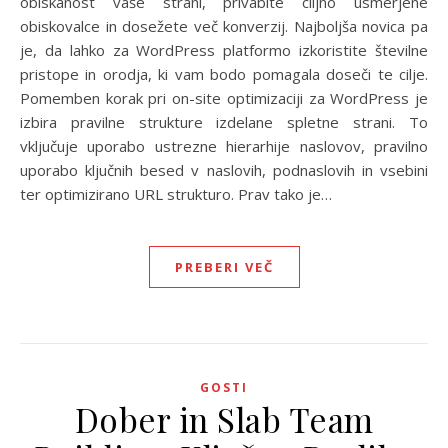
obiskanost vaše strani, privabite ciljno usmerjene
obiskovalce in dosežete več konverzij. Najboljša novica pa
je, da lahko za WordPress platformo izkoristite številne
pristope in orodja, ki vam bodo pomagala doseči te cilje.
Pomemben korak pri on-site optimizaciji za WordPress je
izbira pravilne strukture izdelane spletne strani. To
vključuje uporabo ustrezne hierarhije naslovov, pravilno
uporabo ključnih besed v naslovih, podnaslovih in vsebini
ter optimizirano URL strukturo. Prav tako je…
PREBERI VEČ
GOSTI
Dober in Slab Team