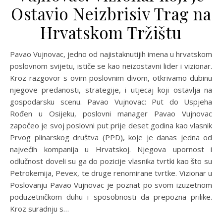
Ostavio Neizbrisiv Trag na
Hrvatskom Tržištu
Pavao Vujnovac, jedno od najistaknutijih imena u hrvatskom
poslovnom svijetu, ističe se kao neizostavni lider i vizionar.
Kroz razgovor s ovim poslovnim divom, otkrivamo dubinu
njegove predanosti, strategije, i utjecaj koji ostavlja na
gospodarsku scenu. Pavao Vujnovac: Put do Uspjeha
Rođen u Osijeku, poslovni manager Pavao Vujnovac
započeo je svoj poslovni put prije deset godina kao vlasnik
Prvog plinarskog društva (PPD), koje je danas jedna od
najvećih kompanija u Hrvatskoj. Njegova upornost i
odlučnost doveli su ga do pozicije vlasnika tvrtki kao što su
Petrokemija, Pevex, te druge renomirane tvrtke. Vizionar u
Poslovanju Pavao Vujnovac je poznat po svom izuzetnom
poduzetničkom duhu i sposobnosti da prepozna prilike.
Kroz suradnju s…