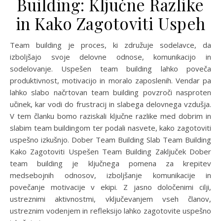
Building: Ključne Razlike
in Kako Zagotoviti Uspeh
Team building je proces, ki združuje sodelavce, da
izboljšajo svoje delovne odnose, komunikacijo in
sodelovanje. Uspešen team building lahko poveča
produktivnost, motivacijo in moralo zaposlenih. Vendar pa
lahko slabo načrtovan team building povzroči nasproten
učinek, kar vodi do frustracij in slabega delovnega vzdušja.
V tem članku bomo raziskali ključne razlike med dobrim in
slabim team buildingom ter podali nasvete, kako zagotoviti
uspešno izkušnjo. Dober Team Building Slab Team Building
Kako Zagotoviti Uspešen Team Building Zaključek Dober
team building je ključnega pomena za krepitev
medsebojnih odnosov, izboljšanje komunikacije in
povečanje motivacije v ekipi. Z jasno določenimi cilji,
ustreznimi aktivnostmi, vključevanjem vseh članov,
ustreznim vodenjem in refleksijo lahko zagotovite uspešno