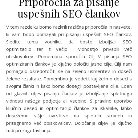
Priporočila za pisanje
uspešnih SEO člankov
V tem razdelku bomo razkrili različna priporočila in nasvete,
ki vam bodo pomagali pri pisanju uspešnih SEO člankov.
Sledite temu vodniku, da boste izboljšali SEO
optimizacijo ter z večjo vidnostjo privabili več
obiskovalcev. Pomembna sporočila Cilj V pisanju SEO
optimiziranih člankov je ključno določiti jasne cilje. Cilji nam
pomagajo osredotočiti se na želeno usmeritev in doseči
želene rezultate. Pomembno je vedeti, kaj želimo doseči s
svojimi članki in kako bomo dosegli postavljene cilje. Eden
od glavnih ciljev pisanja člankov je izboljšanje spletnega
vidnosti našega podjetja ali vsebine. S pravilno uporabo
ključnih besed in optimizacijo člankov za iskalnike, lahko
dosežemo višje uvrstitve na spletnih straneh in
pritegnemo več obiskovalcev. Določanje ciljev je ključno
tudi pri zagotavljanju…